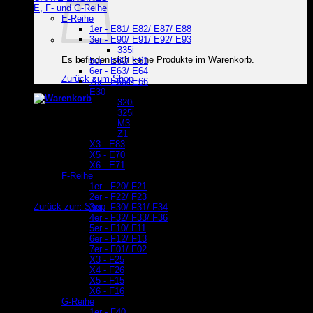
E, F- und G-Reihe
E-Reihe
1er - E81/ E82/ E87/ E88
3er - E90/ E91/ E92/ E93
335i
Es befinden sich keine Produkte im Warenkorb.
5er - E60/ E61
6er - E63/ E64
Zurück zum Shop
7er - E65/ E66
E30
320i
Warenkorb
325i
M3
Z1
X3 - E83
X5 - E70
X6 - E71
F-Reihe
1er - F20/ F21
Es befinden sich keine Produkte im Warenkorb.
2er - F22/ F23
Zurück zum Shop
3er - F30/ F31/ F34
4er - F32/ F33/ F36
5er - F10/ F11
6er - F12/ F13
7er - F01/ F02
X3 - F25
X4 - F26
X5 - F15
X6 - F16
G-Reihe
1er - F40