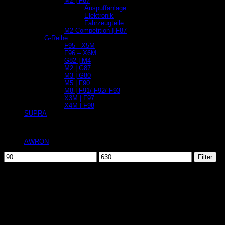
M2 | F87
Auspuffanlage
Elektronik
Fahrzeugteile
M2 Competition | F87
G-Reihe
F95 - X5M
F96 – X6M
G82 | M4
M2 | G87
M3 | G80
M5 | F90
M8 | F91/ F92/ F93
X3M | F97
X4M | F98
SUPRA
Filtern
AWRON
(1)
Min.
Max.
Filter
Preis
Preis