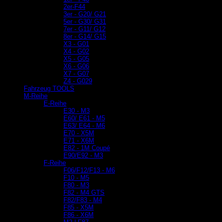
2er-F44
3er - G20/ G21
5er - G30/ G31
7er - G11/ G12
8er - G14/ G15
X3 - G01
X4 - G02
X5 - G05
X6 - G06
X7 - G07
Z4 - G029
Fahrzeug TOOLS
M-Reihe
E-Reihe
E30 - M3
E60/ E61 - M5
E63/ E64 - M6
E70 - X5M
E71 - X6M
E82 - 1M Coupé
E90/E92 - M3
F-Reihe
F06/F12/F13 - M6
F10 - M5
F80 - M3
F82 - M4 GTS
F82/F83 - M4
F85 - X5M
F86 - X6M