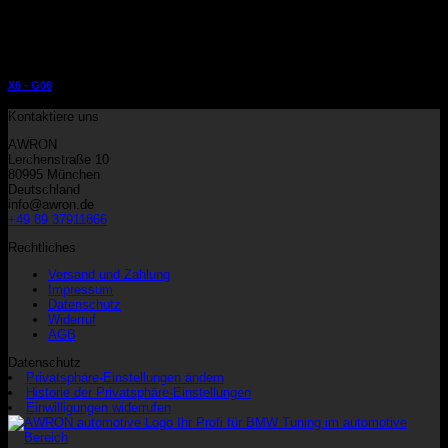
X6 - G06
Kontaktiere uns
AWRON
Lerchenstraße 10
80995 München
Deutschland
info@awron.de
+49 89 37911866
Rechtliches
Versand und Zahlung
Impressum
Datenschutz
Widerruf
AGB
Datenschutz
Privatsphäre-Einstellungen ändern
Historie der Privatsphäre-Einstellungen
Einwilligungen widerrufen