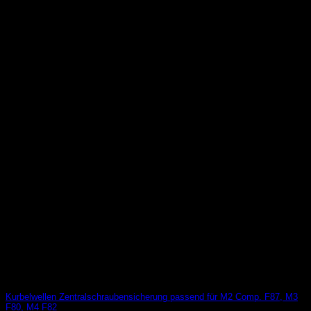
Kurbelwellen Zentralschraubensicherung passend für M2 Comp. F87, M3
F80, M4 F82