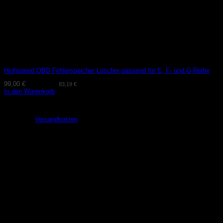
Highspeed OBD Fehlerspeicher Löscher passend für E, F- und G-Reihe
99,00
€
(exkl. MwSt.
83,19
€
)
In den Warenkorb
Lieferzeit:
2-3 Tage
zzgl.
Versandkosten