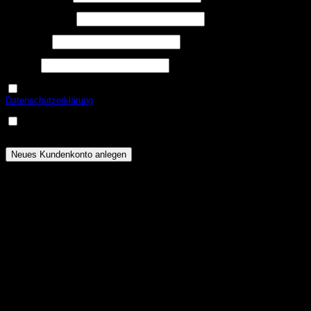
Erforderlich
E-Mail-Adresse
*
Erforderlich
Passwort
*
USt.-ID
Ja, ich möchte ein Kundenkonto eröffnen und akzeptiere die
Erforderlich
Datenschutzerklärung
.
*
Eine Email zur Verifizierung meines Kontos geht mir nach
Erforderlich
erfolgreicher Anlage zu.
*
Neues Kundenkonto anlegen