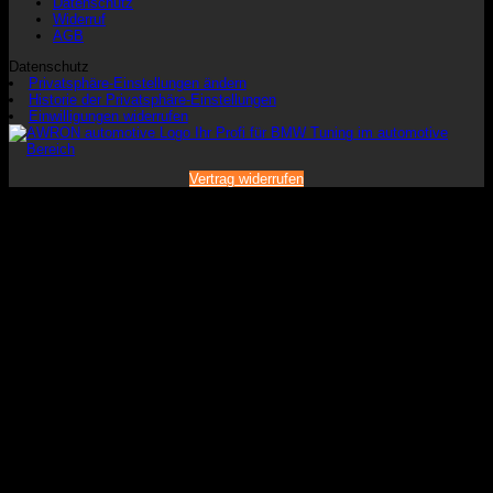
Datenschutz
Widerruf
AGB
Datenschutz
Privatsphäre-Einstellungen ändern
Historie der Privatsphäre-Einstellungen
Einwilligungen widerrufen
Vertrag widerrufen
V
P