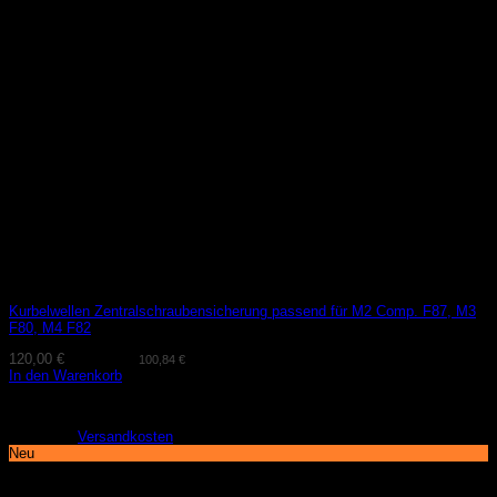
Kurbelwellen Zentralschraubensicherung passend für M2 Comp. F87, M3
F80, M4 F82
120,00
€
(exkl. MwSt.
100,84
€
)
In den Warenkorb
Lieferzeit:
2-3 Tage
zzgl.
Versandkosten
Neu