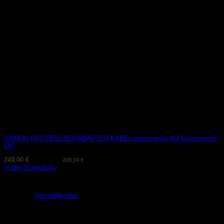
AWRON OPF DELETER ADAPTER KABEL passend für M2 Competition |
F87
249,00
€
(exkl. MwSt.
209,24
€
)
In den Warenkorb
Lieferzeit:
1-2 Tage
zzgl.
Versandkosten