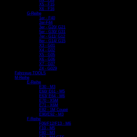
X5 - F15
X6 - F16
G-Reihe
1er - F40
2er-F44
3er - G20/ G21
5er - G30/ G31
7er - G11/ G12
8er - G14/ G15
X3 - G01
X4 - G02
X5 - G05
X6 - G06
X7 - G07
Z4 - G029
Fahrzeug TOOLS
M-Reihe
E-Reihe
E30 - M3
E60/ E61 - M5
E63/ E64 - M6
E70 - X5M
E71 - X6M
E82 - 1M Coupé
E90/E92 - M3
F-Reihe
F06/F12/F13 - M6
F10 - M5
F80 - M3