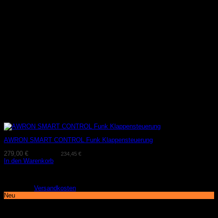
AWRON SMART CONTROL Funk Klappensteuerung
279,00
€
(exkl. MwSt.
234,45
€
)
In den Warenkorb
Lieferzeit:
2-3 Tage
zzgl.
Versandkosten
Neu