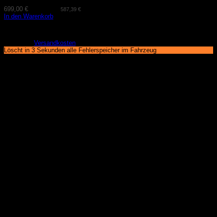
699,00
€
(exkl. MwSt.
587,39
€
)
In den Warenkorb
Lieferzeit:
2-3 Tage
zzgl.
Versandkosten
Löscht in 3 Sekunden alle Fehlerspeicher im Fahrzeug