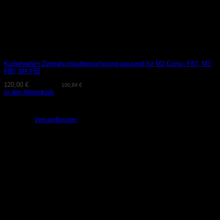
Kurbelwellen Zentralschraubensicherung passend für M2 Comp. F87, M3
F80, M4 F82
120,00
€
(exkl. MwSt.
100,84
€
)
In den Warenkorb
Lieferzeit:
2-3 Tage
zzgl.
Versandkosten