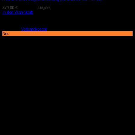
379,00
€
(exkl. MwSt.
318,49
€
)
In den Warenkorb
Lieferzeit:
2-3 Tage
zzgl.
Versandkosten
Neu