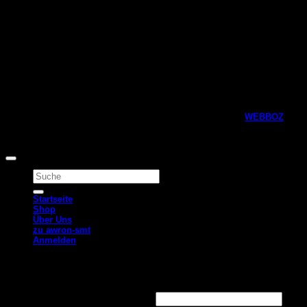
Copyright 2026 © Awron Automotive Webshop, designed by
WEBBOZ
Alle Preise inkl. der gesetzlichen MwSt.
Suchen
nach:
Startseite
Shop
Über Uns
zu awron-smt
Anmelden
Anmelden
Erforderlich
Benutzername oder E-Mail-Adresse
*