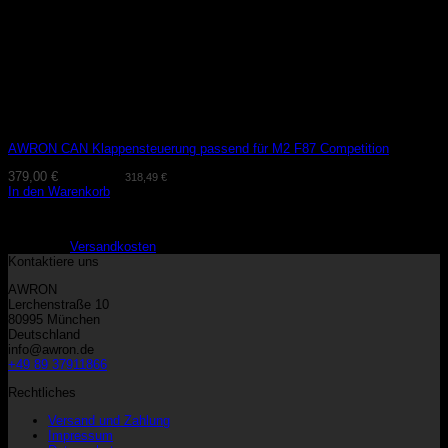
AWRON CAN Klappensteuerung passend für M2 F87 Competition
379,00
€
(exkl. MwSt.
318,49
€
)
In den Warenkorb
Lieferzeit:
2-3 Tage
zzgl.
Versandkosten
Kontaktiere uns
AWRON
Lerchenstraße 10
80995 München
Deutschland
info@awron.de
+49 89 37911866
Rechtliches
Versand und Zahlung
Impressum