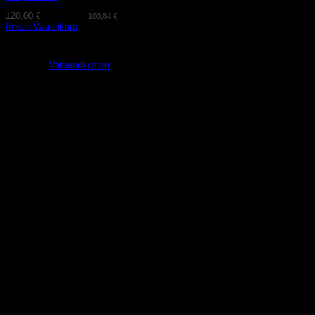
120,00
€
(exkl. MwSt.
100,84
€
)
In den Warenkorb
Lieferzeit:
2-3 Tage
zzgl.
Versandkosten