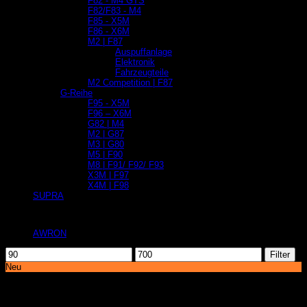
F82 - M4 GTS
F82/F83 - M4
F85 - X5M
F86 - X6M
M2 | F87
Auspuffanlage
Elektronik
Fahrzeugteile
M2 Competition | F87
G-Reihe
F95 - X5M
F96 – X6M
G82 | M4
M2 | G87
M3 | G80
M5 | F90
M8 | F91/ F92/ F93
X3M | F97
X4M | F98
SUPRA
Filtern
AWRON
(1)
Min.
Max.
Filter
Preis
Preis
Neu