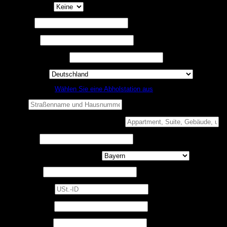
Anrede
(optional)
Vorname
*
Nachname
*
Firmenname
(optional)
Land / Region
*
Nicht zu Hause?
Wählen Sie eine Abholstation aus
Straße
*
Wohnung, Suite, Gebäude usw.
(optional)
Ort / Stadt
*
Bundesland / Landkreis
(optional)
Postleitzahl
*
USt.-ID
(optional)
Telefon
(optional)
Erforderlich
Benutzername
*