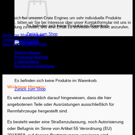
Da es sich bei unseren Crate Engines um sehr individuelle Produkte
handelt, bitten wir Sie bei Interesse über unser Kontaktformular mit uns in
Es befinden sich keine Produkte im Warenkorb.
Verbindung zu treten, uns eine Email zu schreiben oder direkt anzurufen.
Zurück zum Shop
Direkt per Mail Anfragen
Telefonisch Anfragen
Über das Kontaktformular
Warenkorb
Beschreibung
Produktsicherheit
Lieferumfang
Kundenbereitstellung
Es befinden sich keine Produkte im Warenkorb.
Wichtiger Hinweis:
Zurück zum Shop
Es wird ausdrücklich darauf hingewiesen, dass die hier
angebotenen Teile oder Ausrüstungen ausschließlich für
Rennfahrzeuge hergestellt sind.
Es besteht weder eine Straßenzulassung, noch Autorisierung
oder Befugnis im Sinne von Artikel 55 Verordnung (EU)