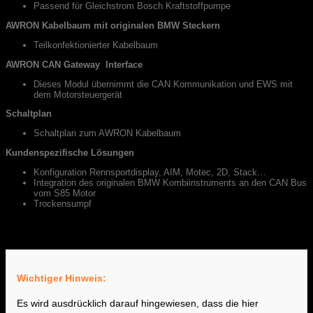
Passend für Gleichstrom Bosch Kraftstoffpumpe
AWRON Kabelbaum mit originalen BMW Steckern
Teilkonfektionierter Kabelbaum
AWRON CAN Gateway Interface
Dieses Modul übernimmt die CAN Kommunikation und EWS mit
dem Motorsteuergerät
Schaltplan
Schaltplan zum AWRON Kabelbaum
Kundenspezifische Lösungen
Konfiguration Rennsportdisplay, AIM, Motec, 2D, Stack…
Integration des originalen BMW Kombiinstruments an den CAN Bus
vom S85 Motor
Trockensumpf
Kundenbereitstellung
Wichtiger Hinweis:
Es wird ausdrücklich darauf hingewiesen, dass die hier