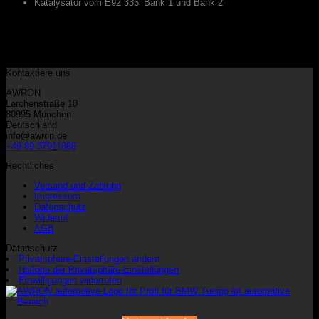
Katalysator vom E92 335i Bank 1 und Bank 2
Kategorien
Keine Kategorien
Warenkorb
Kontaktiere uns
AWRON
Lerchenstraße 10
80995 München
Deutschland
info@awron.de
+49 89 37911866
Rechtliches
Versand und Zahlung
Impressum
Datenschutz
Widerruf
AGB
Datenschutz
Privatsphäre-Einstellungen ändern
Historie der Privatsphäre-Einstellungen
Einwilligungen widerrufen