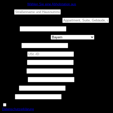
Nicht zu Hause?
Wählen Sie eine Abholstation aus
Straße
*
Wohnung, Suite, Gebäude usw.
(optional)
Ort / Stadt
*
Bundesland / Landkreis
(optional)
Postleitzahl
*
USt.-ID
(optional)
Telefon
(optional)
Erforderlich
Benutzername
*
Erforderlich
E-Mail-Adresse
*
Erforderlich
Passwort
*
USt.-ID
Ja, ich möchte ein Kundenkonto eröffnen und akzeptiere die
Erforderlich
Datenschutzerklärung
.
*