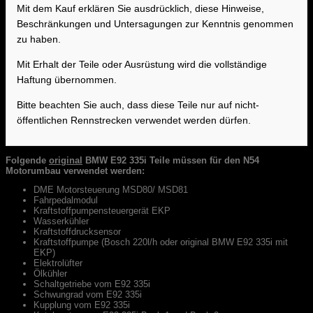
Mit dem Kauf erklären Sie ausdrücklich, diese Hinweise,
Beschränkungen und Untersagungen zur Kenntnis genommen
zu haben.
Mit Erhalt der Teile oder Ausrüstung wird die vollständige
Haftung übernommen.
Bitte beachten Sie auch, dass diese Teile nur auf nicht-
öffentlichen Rennstrecken verwendet werden dürfen.
Folgende
original
BMW E92 335i Teile müssen für den N54
Motorumbau verwendet werden:
DME Motorsteuerung MSD80/ MSD81
Fahrpedalmodul
Kraftstoffpumpensteuergerät EKP
Wasserkühler
Kraftstoffdrucksensor
Kraftstoffpumpe (Bosch 220l/h oder original BMW E92 335i mit
EKP)
Elektrolüfter
Ölkühler
Schaltgetriebe vom E92 335i
Schwungrad vom E92 335i
Kupplung vom E92 335i