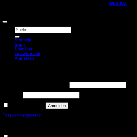
Copyright 2026 © Awron Automotive Webshop, designed by
WEBBOZ
Alle Preise inkl. der gesetzlichen MwSt.
Suchen
nach:
Startseite
Shop
Über Uns
zu awron-smt
Anmelden
Anmelden
Erforderlich
Benutzername oder E-Mail-Adresse
*
Erforderlich
Passwort
*
Angemeldet bleiben
Anmelden
Passwort vergessen?
Neues Kundenkonto anlegen