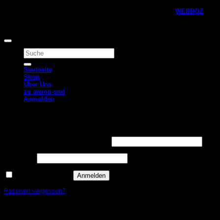
Copyright 2026 © Awron Automotive Webshop, designed by
WEBBOZ
Alle Preise inkl. der gesetzlichen MwSt.
Suchen
nach:
Startseite
Shop
Über Uns
zu awron-smt
Anmelden
Anmelden
Erforderlich
Benutzername oder E-Mail-Adresse
*
Erforderlich
Passwort
*
Angemeldet bleiben
Anmelden
Passwort vergessen?
Neues Kundenkonto anlegen