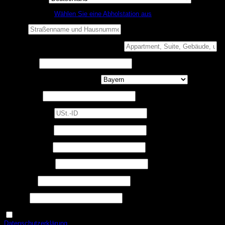
Nicht zu Hause?
Wählen Sie eine Abholstation aus
Straße
*
Wohnung, Suite, Gebäude usw.
(optional)
Ort / Stadt
*
Bundesland / Landkreis
(optional)
Postleitzahl
*
USt.-ID
(optional)
Telefon
(optional)
Erforderlich
Benutzername
*
Erforderlich
E-Mail-Adresse
*
Erforderlich
Passwort
*
USt.-ID
Ja, ich möchte ein Kundenkonto eröffnen und akzeptiere die
Erforderlich
Datenschutzerklärung
.
*