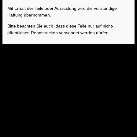
Mit Erhalt der Teile oder Ausrüstung wird die vollständige
Haftung übernommen.
Bitte beachten Sie auch, dass diese Teile nur auf nicht-
öffentlichen Rennstrecken verwendet werden dürfen.
OPF (Ottopartikelfilter) / GPF (Gasoline Particulate
Filter) entfernen ohne Software Programmierung
Funktion:
OPF/ GPF DELETER Modul
wird benötigt wenn der OPF/ GPF
mechanisch entfernt wird um ein Motornotprogramm sowie das
Aufleuchten der Chekengine Lampe zu verhindern.
Plug & play Einbau in ca. 30 Minuten ohne Schneiden oder Löten.
Wichtige Informationen
Es entstehen keine Fehlermeldungen im Fehlerspeicher der
Motorsteuerung. Fahrzeug ist voll Diagnose- und Updatefähig . Modul wird
im Innenraum verbaut, eine rückstandslose Rückrüstung ist jederzeit
möglich