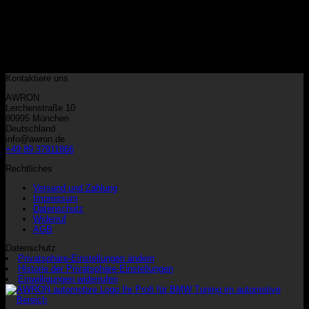
Kategorien
Keine Kategorien
Warenkorb
Kontaktiere uns
AWRON
Lerchenstraße 10
80995 München
Deutschland
info@awron.de
+49 89 37911866
Rechtliches
Versand und Zahlung
Impressum
Datenschutz
Widerruf
AGB
Datenschutz
Privatsphäre-Einstellungen ändern
Historie der Privatsphäre-Einstellungen
Einwilligungen widerrufen