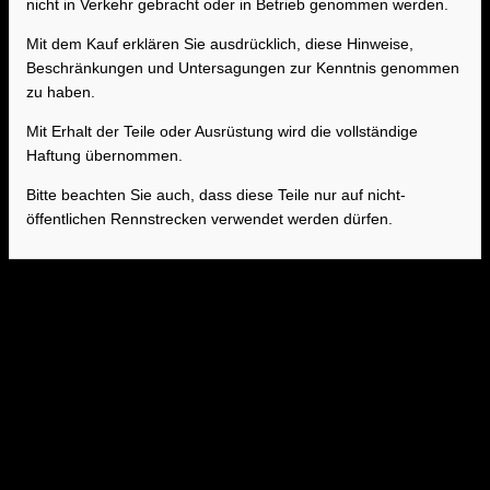
nicht in Verkehr gebracht oder in Betrieb genommen werden.
Mit dem Kauf erklären Sie ausdrücklich, diese Hinweise,
Beschränkungen und Untersagungen zur Kenntnis genommen
zu haben.
Mit Erhalt der Teile oder Ausrüstung wird die vollständige
Haftung übernommen.
Bitte beachten Sie auch, dass diese Teile nur auf nicht-
öffentlichen Rennstrecken verwendet werden dürfen.
Benchmode Adapterkabel MEVD17.2.G für
bFlash
Zum Lesen/ Schreiben der Motorsteuergeräte im eingebauten
Zustand.
Technische Daten
Adapterkabel passend für Falshtool der Fa. bFlash (www.bflash.eu)
Kabellänge 2m