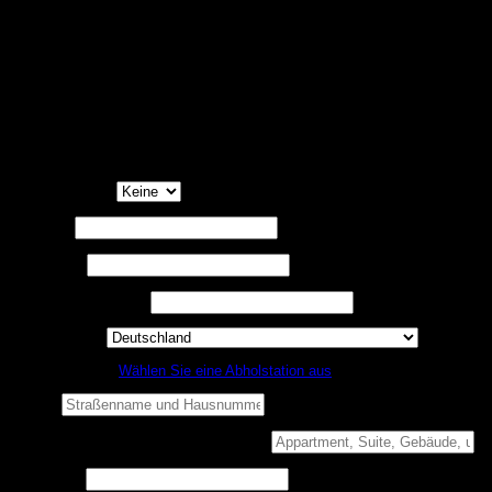
des vorliegenden Artikels genannten delegierten Rechtsakten festgelegt
sind, erfüllen und von der Kommission autorisiert wurden. Teile oder
Ausrüstungen, von denen eine ernste Gefahr für das einwandfreie
Funktionieren von Systemen ausgehen kann, die für die Sicherheit des
Fahrzeugs oder für seine Umweltverträglichkeit von wesentlicher
Bedeutung sind, dürfen nicht in Verkehr gebracht oder in Betrieb
genommen werden. Mit Bestätigung erklären Sie ausdrücklich, diese
Hinweise, Beschränkungen und Untersagungen zur Kenntnis genommen
zu haben. Mit Erhalt der Teile oder Ausrüstung wird die vollständige
Haftung durch Sie übernommen.
*
Anrede
(optional)
Vorname
*
Nachname
*
Firmenname
(optional)
Land / Region
*
Nicht zu Hause?
Wählen Sie eine Abholstation aus
Straße
*
Wohnung, Suite, Gebäude usw.
(optional)
Ort / Stadt
*