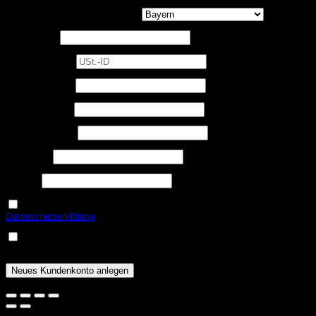
Bundesland / Landkreis
(optional)
Postleitzahl
*
USt.-ID
(optional)
Telefon
(optional)
Erforderlich
Benutzername
*
Erforderlich
E-Mail-Adresse
*
Erforderlich
Passwort
*
USt.-ID
Ja, ich möchte ein Kundenkonto eröffnen und akzeptiere die
Erforderlich
Datenschutzerklärung
.
*
Eine Email zur Verifizierung meines Kontos geht mir nach
Erforderlich
erfolgreicher Anlage zu.
*
Neues Kundenkonto anlegen