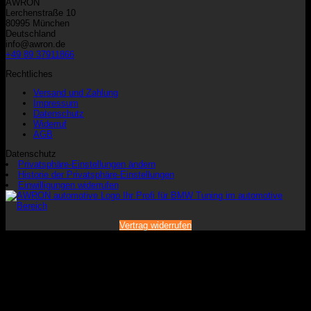
AWRON
Lerchenstraße 10
80995 München
Deutschland
info@awron.de
+49 89 37911866
Rechtliches
Versand und Zahlung
Impressum
Datenschutz
Widerruf
AGB
Datenschutz
Privatsphäre-Einstellungen ändern
Historie der Privatsphäre-Einstellungen
Einwilligungen widerrufen
Vertrag widerrufen
V