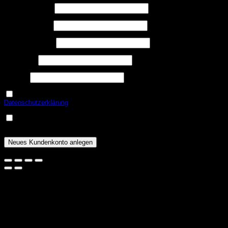
Telefon
(optional)
Erforderlich
Benutzername
*
Erforderlich
E-Mail-Adresse
*
Erforderlich
Passwort
*
USt.-ID
Ja, ich möchte ein Kundenkonto eröffnen und akzeptiere die
Erforderlich
Datenschutzerklärung
.
*
Eine Email zur Verifizierung meines Kontos geht mir nach
Erforderlich
erfolgreicher Anlage zu.
*
Neues Kundenkonto anlegen