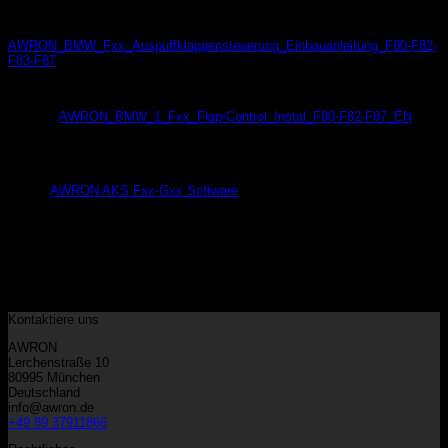
AWRON_BMW_Fxx_Auspuffklappensteuerung_Einbauanleitung_F80-F82-
F83-F87
AWRON_BMW_1_Fxx_Flap-Control_Instal_F80-F82-F87_EN
Software
AWRON AKS Fxx-Gxx Software
Kategorien
Keine Kategorien
Warenkorb
Kontaktiere uns
AWRON
Lerchenstraße 10
80995 München
Deutschland
info@awron.de
+49 89 37911866