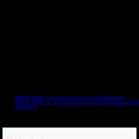
Gewicht
1 kg
Produktsicherheit
Herstellerinformationen
AWRON
Inh. Robert Sop
Lerchenstrasse 10
80995 München
Dokumente zur Produktsicherheit
AWRON_BMW_1_Fxx_Flap-Control_Instal_F80-F82-F87_EN
AWRON_BMW_Fxx_Auspuffklappensteuerung_Einbauanleitung_F80
F82-F83-F87
DOWNLOAD