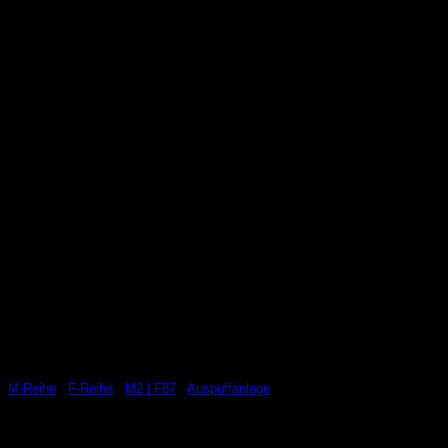
M-Reihe
/
F-Reihe
/
M2 | F87
/
Auspuffanlage
AWRON CAN Klappensteuerung passend für
M4 F82/ F83