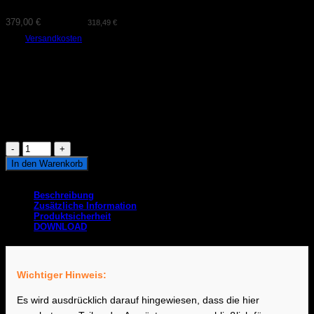
379,00
€
(exkl. MwSt.
318,49
€
)
zzgl.
Versandkosten
Mit der AWRON CAN Auspuff-Klappensteuerung öffnen und schließen Sie
die Auspuffklappe jederzeit. Ein Knopdruck auf die Lenkradtaste und die
Klappe wird unabhängig vom Sportmodus betätigt. Somit genießen Sie
den Sound Ihres Fahrzeugs wann immer Sie wollen.
Lieferzeit:
2-3 Tage
Vorrätig
AWRON
CAN
In den Warenkorb
Klappensteuerung
Artikelnummer:
70-501-005
passend
für
Beschreibung
M4
Zusätzliche Information
F82/
Produktsicherheit
F83
DOWNLOAD
Menge
Wichtiger Hinweis:
Es wird ausdrücklich darauf hingewiesen, dass die hier