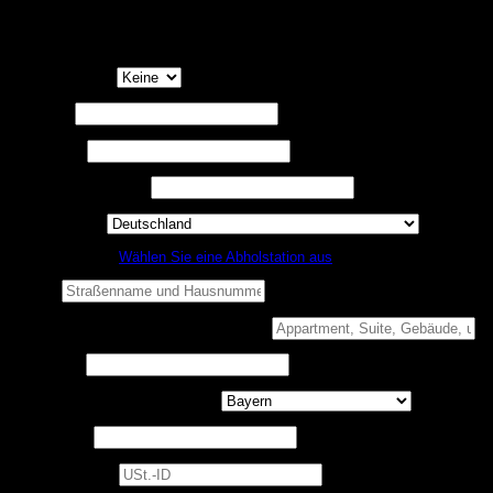
Hinweise, Beschränkungen und Untersagungen zur Kenntnis genommen
zu haben. Mit Erhalt der Teile oder Ausrüstung wird die vollständige
Haftung durch Sie übernommen.
*
Anrede
(optional)
Vorname
*
Nachname
*
Firmenname
(optional)
Land / Region
*
Nicht zu Hause?
Wählen Sie eine Abholstation aus
Straße
*
Wohnung, Suite, Gebäude usw.
(optional)
Ort / Stadt
*
Bundesland / Landkreis
(optional)
Postleitzahl
*
USt.-ID
(optional)