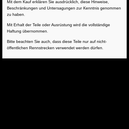
Mit dem Kauf erklären Sie ausdrücklich, diese Hinweise,
Beschränkungen und Untersagungen zur Kenntnis genommen
zu haben.
Mit Erhalt der Teile oder Ausrüstung wird die vollständige
Haftung übernommen.
Bitte beachten Sie auch, dass diese Teile nur auf nicht-
öffentlichen Rennstrecken verwendet werden dürfen.
Sound auf Knopfdruck
Mit der AWRON CAN Auspuff-Klappensteuerung öffnen und schließen Sie
die Auspuffklappe jederzeit. Ein Knopfdruck auf die Lenkradtaste und die
Klappe wird unabhängig vom Sportmodus betätigt. Somit genießen Sie
den Sound Ihres Fahrzeugs, wann immer Sie wollen. Die gewählte
Klappen-Position wird nach einem Neustart des Fahrzeugs wieder
augerufen (Memory-Funktion). Der Einbau ist einfach und das Modul kann
in ca. 30 Minuten ohne Schneiden oder Löten verbaut werden.
Funktionen
Auspuffklappen
:
Über Lenkradtasten steuerbar