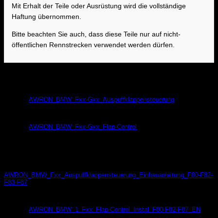
Mit Erhalt der Teile oder Ausrüstung wird die vollständige
Haftung übernommen.
Bitte beachten Sie auch, dass diese Teile nur auf nicht-
öffentlichen Rennstrecken verwendet werden dürfen.
Bedienungsanleitung / Manual
AWRON_BMW_Fxx-Gxx_Auspuffklappensteuerung
AWRON_BMW_Fxx-Gxx_Flap-Control
Einbauanleitung / Installation Instructions
AWRON_BMW_Fxx_Auspuffklappensteuerung_Einbauanleitung_F80-F82-
F83-F87
AWRON_BMW_1_Fxx_Flap-Control_Instal_F80-F82-F87_EN