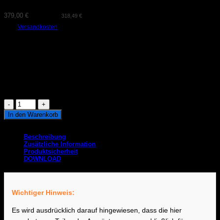
379,00
€
(exkl. MwSt.
318,49
€
)
zzgl.
Versandkosten
Mit der AWRON CAN Auspuff-Klappensteuerung öffnen und schließen Sie
die Auspuffklappe jederzeit. Ein Knopdruck auf die Lenkradtaste und die
Klappe wird unabhängig vom Sportmodus betätigt. Somit genießen Sie
den Sound Ihres Fahzeugs wann immer Sie wollen.
Lieferzeit:
2-3 Tage
Vorrätig
AWRON
CAN
In den Warenkorb
Klappensteuerung
Artikelnummer:
70-501-003
passend
für
Beschreibung
M2
Zusätzliche Information
F87
Produktsicherheit
CS
DOWNLOAD
Menge
Wichtiger Hinweis:
Es wird ausdrücklich darauf hingewiesen, dass die hier