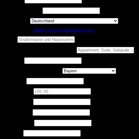
Nachname
*
Firmenname
(optional)
Land / Region
*
Nicht zu Hause?
Wählen Sie eine Abholstation aus
Straße
*
Wohnung, Suite, Gebäude usw.
(optional)
Ort / Stadt
*
Bundesland / Landkreis
(optional)
Postleitzahl
*
USt.-ID
(optional)
Telefon
(optional)
Erforderlich
Benutzername
*
Erforderlich
E-Mail-Adresse
*
Erforderlich
Passwort
*