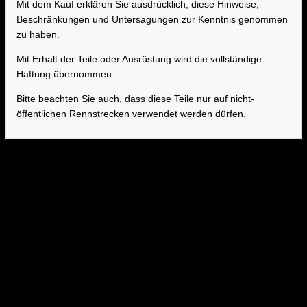
Mit dem Kauf erklären Sie ausdrücklich, diese Hinweise,
Beschränkungen und Untersagungen zur Kenntnis genommen
zu haben.
Mit Erhalt der Teile oder Ausrüstung wird die vollständige
Haftung übernommen.
Bitte beachten Sie auch, dass diese Teile nur auf nicht-
öffentlichen Rennstrecken verwendet werden dürfen.
Sound auf Knopfdruck
Mit der AWRON CAN Auspuff-Klappensteuerung öffnen und schließen Sie
die Auspuffklappe jederzeit. Ein Knopfdruck auf die Lenkradtaste und die
Klappe wird unabhängig vom Sportmodus betätigt. Somit genießen Sie
den Sound Ihres Fahzeugs, wann immer Sie wollen. Die gewählte
Klappen-Position wird nach einem Neustart des Fahrzeugs wieder
augerufen (Memory-Funktion). Der Einbau ist einfach und das Modul kann
in ca. 30 Minuten ohne Schneiden oder Löten verbaut werden.
Funktionen
Auspuffklappen
:
Über Lenkradtasten steuerbar
Soundtuning:
Das werksseitige ASD (Active Sound Design,