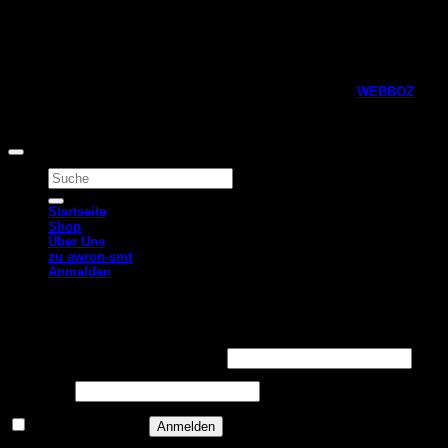
Copyright 2026 © Awron Automotive Webshop, designed by
WEBBOZ
Alle Preise inkl. der gesetzlichen MwSt.
Suchen
nach:
Startseite
Shop
Über Uns
zu awron-smt
Anmelden
Anmelden
Erforderlich
Benutzername oder E-Mail-Adresse
*
Erforderlich
Passwort
*
Angemeldet bleiben
Anmelden