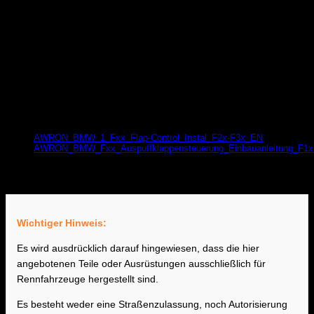
Produktsicherheit
Herstellerinformationen
AWRON
Inh. Robert Sop
Lerchenstrasse 10
80995 München
Dokumente zur Produktsicherheit
AWRON_BMW_1_Fxx_Flap-Control_Instal_F2x-F3x_EN
AWRON_BMW_Fxx_Auspuffklappensteuerung_Einbauanleitung_F1x
DOWNLOAD
Wichtiger Hinweis:
Es wird ausdrücklich darauf hingewiesen, dass die hier
angebotenen Teile oder Ausrüstungen ausschließlich für
Rennfahrzeuge hergestellt sind.
Es besteht weder eine Straßenzulassung, noch Autorisierung