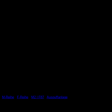
M-Reihe
/
F-Reihe
/
M2 | F87
/
Auspuffanlage
AWRON CAN Klappensteuerung passend für
M2 F87 CS