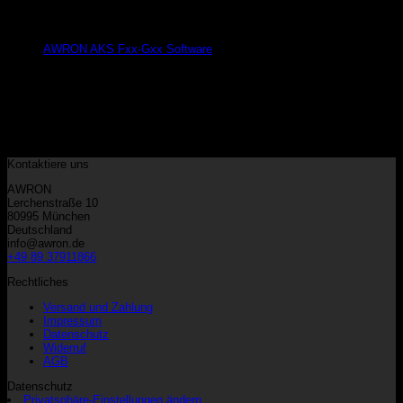
Software
AWRON AKS Fxx-Gxx Software
Kategorien
Keine Kategorien
Warenkorb
Kontaktiere uns
AWRON
Lerchenstraße 10
80995 München
Deutschland
info@awron.de
+49 89 37911866
Rechtliches
Versand und Zahlung
Impressum
Datenschutz
Widerruf
AGB
Datenschutz
Privatsphäre-Einstellungen ändern