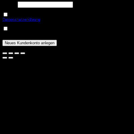
USt.-ID
Ja, ich möchte ein Kundenkonto eröffnen und akzeptiere die
Erforderlich
Datenschutzerklärung
.
*
Eine Email zur Verifizierung meines Kontos geht mir nach
Erforderlich
erfolgreicher Anlage zu.
*
Neues Kundenkonto anlegen