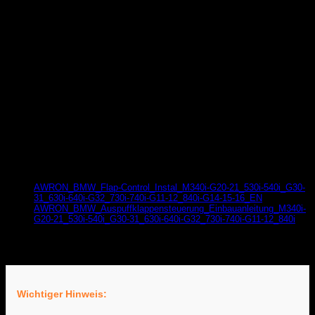
Gewicht
1 kg
Produktsicherheit
Herstellerinformationen
AWRON
Inh. Robert Sop
Lerchenstrasse 10
80995 München
Dokumente zur Produktsicherheit
AWRON_BMW_Flap-Control_Instal_M340i-G20-21_530i-540i_G30-
31_630i-640i-G32_730i-740i-G11-12_840i-G14-15-16_EN
AWRON_BMW_Auspuffklappensteuerung_Einbauanleitung_M340i-
G20-21_530i-540i_G30-31_630i-640i-G32_730i-740i-G11-12_840i
Download
Wichtiger Hinweis: