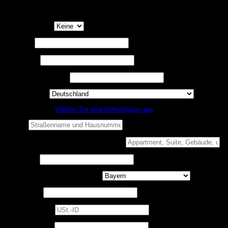
zu haben. Mit Erhalt der Teile oder Ausrüstung wird die vollständige
Haftung durch Sie übernommen.
*
Anrede
(optional)
Vorname
*
Nachname
*
Firmenname
(optional)
Land / Region
*
Nicht zu Hause?
Wählen Sie eine Abholstation aus
Straße
*
Wohnung, Suite, Gebäude usw.
(optional)
Ort / Stadt
*
Bundesland / Landkreis
(optional)
Postleitzahl
*
USt.-ID
(optional)
Telefon
(optional)