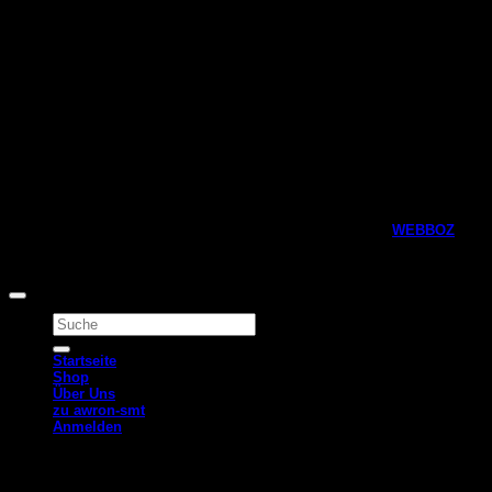
Copyright 2026 © Awron Automotive Webshop, designed by
WEBBOZ
Alle Preise inkl. der gesetzlichen MwSt.
Suchen
nach:
Startseite
Shop
Über Uns
zu awron-smt
Anmelden
Anmelden