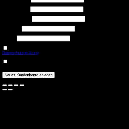
Erforderlich
Benutzername
*
Erforderlich
E-Mail-Adresse
*
Erforderlich
Passwort
*
USt.-ID
Ja, ich möchte ein Kundenkonto eröffnen und akzeptiere die
Erforderlich
Datenschutzerklärung
.
*
Eine Email zur Verifizierung meines Kontos geht mir nach
Erforderlich
erfolgreicher Anlage zu.
*
Neues Kundenkonto anlegen