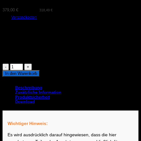
379,00
€
(exkl. MwSt.
318,49
€
)
zzgl.
Versandkosten
Mit der AWRON CAN Auspuff-Klappensteuerung öffnen und schließen Sie
die Auspuffklappe jederzeit. Ein Knopdruck auf die Lenkradtaste und die
Klappe wird unabhängig vom Sportmodus betätigt. Somit genießen Sie
den Sound Ihres Fahrzeugs wann immer Sie wollen.
Lieferzeit:
2-3 Tage
Vorrätig
AWRON
CAN
In den Warenkorb
Klappensteuerung
Artikelnummer:
70-502-011
passend
für
Beschreibung
740i
Zusätzliche Information
G11/G12
Produktsicherheit
Menge
Download
Wichtiger Hinweis:
Es wird ausdrücklich darauf hingewiesen, dass die hier