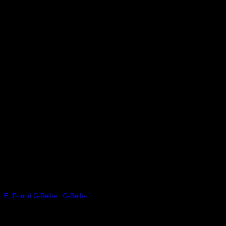
E, F- und G-Reihe
/
G-Reihe
AWRON CAN Klappensteuerung passend für
740i G11/G12