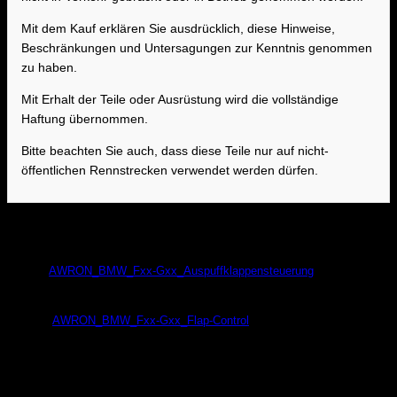
Mit dem Kauf erklären Sie ausdrücklich, diese Hinweise,
Beschränkungen und Untersagungen zur Kenntnis genommen
zu haben.
Mit Erhalt der Teile oder Ausrüstung wird die vollständige
Haftung übernommen.
Bitte beachten Sie auch, dass diese Teile nur auf nicht-
öffentlichen Rennstrecken verwendet werden dürfen.
Bedienungsanleitung / Manual
AWRON_BMW_Fxx-Gxx_Auspuffklappensteuerung
AWRON_BMW_Fxx-Gxx_Flap-Control
Einbauanleitung / Installation Instructions