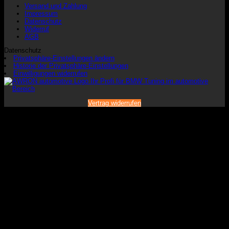
Versand und Zahlung
Impressum
Datenschutz
Widerruf
AGB
Datenschutz
Privatsphäre-Einstellungen ändern
Historie der Privatsphäre-Einstellungen
Einwilligungen widerrufen
Vertrag widerrufen
V
P