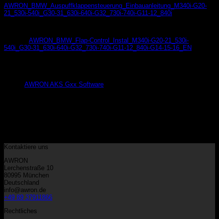
AWRON_BMW_Auspuffklappensteuerung_Einbauanleitung_M340i-G20-
21_530i-540i_G30-31_630i-640i-G32_730i-740i-G11-12_840i
AWRON_BMW_Flap-Control_Instal_M340i-G20-21_530i-
540i_G30-31_630i-640i-G32_730i-740i-G11-12_840i-G14-15-16_EN
Software
AWRON AKS Gxx Software
Kategorien
Keine Kategorien
Warenkorb
Kontaktiere uns
AWRON
Lerchenstraße 10
80995 München
Deutschland
info@awron.de
+49 89 37911866
Rechtliches