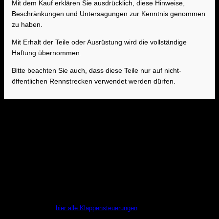
Mit dem Kauf erklären Sie ausdrücklich, diese Hinweise,
Beschränkungen und Untersagungen zur Kenntnis genommen
zu haben.
Mit Erhalt der Teile oder Ausrüstung wird die vollständige
Haftung übernommen.
Bitte beachten Sie auch, dass diese Teile nur auf nicht-
öffentlichen Rennstrecken verwendet werden dürfen.
Sound auf Knopfdruck! Die AWRON CAN
Klappensteuerung für Ihren 740i G11/G12
Mit der AWRON CAN Klappensteuerung öffnen und schließen Sie die
Auspuffklappe jederzeit. Ein Knopfdruck auf die Lenkradtaste und die
Klappe wird unabhängig vom Sportmodus betätigt. Somit genießen Sie
den Sound Ihres Fahrzeugs, wann immer Sie wollen. Die gewählte
Klappen-Position wird nach einem Neustart des Fahrzeugs wieder
aufgerufen (Memory-Funktion). Der Einbau ist einfach und das Modul kann
in ca. 30 Minuten ohne Schneiden oder Löten verbaut werden. Beim Kauf
unserer Klappensteuerung holen Sie sich ein exklusives Produkt, dass für
puren und einzigartigen Fahrspaß sorgen wird. Nicht das richtige Modell?
Schauen Sie sich
hier alle Klappensteuerungen
an.